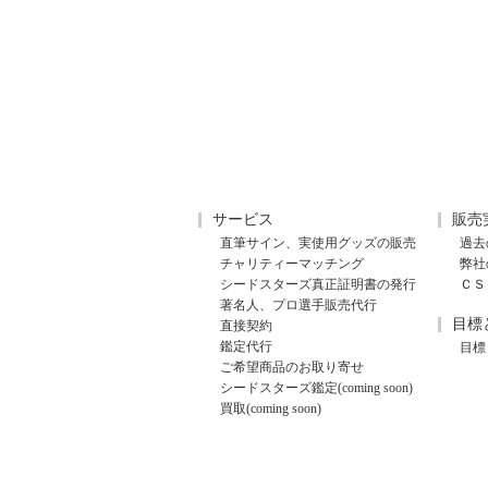
サービス
販売
直筆サイン、実使用グッズの販売
過去
チャリティーマッチング
弊社
シードスターズ真正証明書の発行
ＣＳ
著名人、プロ選手販売代行
目標
直接契約
鑑定代行
目標
ご希望商品のお取り寄せ
シードスターズ鑑定(coming soon)
買取(coming soon)