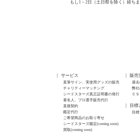
もし1－2日（土日祭を除く）経ち
サービス
販売
直筆サイン、実使用グッズの販売
過去
チャリティーマッチング
弊社
シードスターズ真正証明書の発行
ＣＳ
著名人、プロ選手販売代行
目標
直接契約
鑑定代行
目標
ご希望商品のお取り寄せ
シードスターズ鑑定(coming soon)
買取(coming soon)